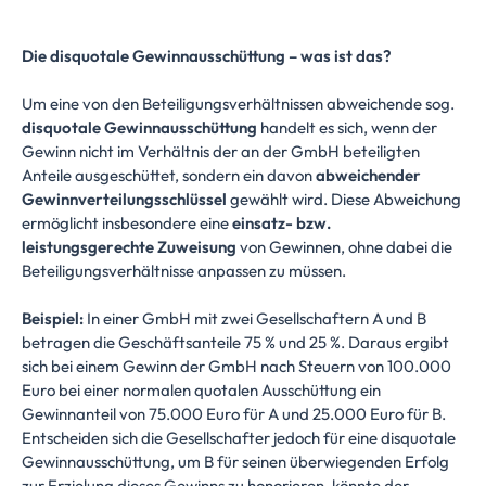
Die disquotale Gewinnausschüttung – was ist das?
Um eine von den Beteiligungsverhältnissen abweichende sog.
disquotale Gewinnausschüttung
handelt es sich, wenn der
Gewinn nicht im Verhältnis der an der GmbH beteiligten
Anteile ausgeschüttet, sondern ein davon
abweichender
Gewinnverteilungsschlüssel
gewählt wird. Diese Abweichung
ermöglicht insbesondere eine
einsatz- bzw.
leistungsgerechte Zuweisung
von Gewinnen, ohne dabei die
Beteiligungsverhältnisse anpassen zu müssen.
Beispiel:
In einer GmbH mit zwei Gesellschaftern A und B
betragen die Geschäftsanteile 75 % und 25 %. Daraus ergibt
sich bei einem Gewinn der GmbH nach Steuern von 100.000
Euro bei einer normalen quotalen Ausschüttung ein
Gewinnanteil von 75.000 Euro für A und 25.000 Euro für B.
Entscheiden sich die Gesellschafter jedoch für eine disquotale
Gewinnausschüttung, um B für seinen überwiegenden Erfolg
zur Erzielung dieses Gewinns zu honorieren, könnte der