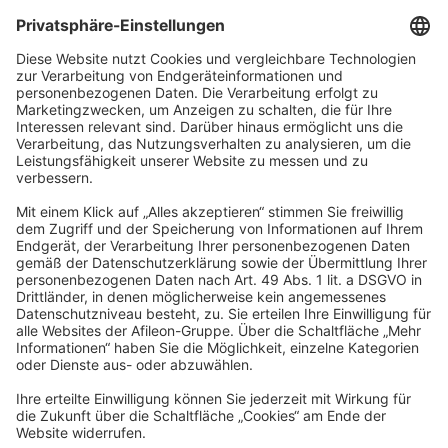
Mertens Schabow Steuerberatung GmbH
Hans-Henny-Jahnn-Weg 41-45
22085 Hamburg
info@mertens-schabow.de
Impressum
Datenschutz
Barrierefreiheit
AGB
Cookies