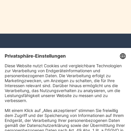
Mertens Schabow Steuerberatung GmbH
Hans-Henny-Jahnn-Weg 41-45
22085 Hamburg
info@mertens-schabow.de
Impressum
Datenschutz